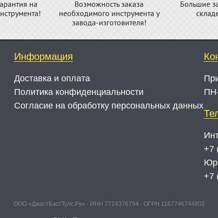
арантия на
Возможность заказа
Большие з
нструмента!
необходимого инструмента у
склад
завода-изготовителя!
Информация
Ко
Доставка и оплата
Пр
Политика конфиденциальности
ПН-
Согласие на обработку персональных данных
Те
Инт
+7 
Юр
+7 
ООО «ДжастБэстТулс.Ру» · ИНН 7724376794 · ОГРН 1167746744802