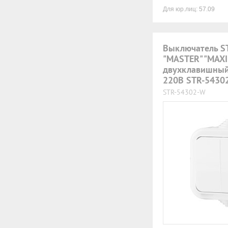
Для юр.лиц:
57.09
Выключатель S
"MASTER" "MAXI
двухклавишный,
220В STR-5430
STR-54302-W