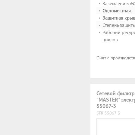
Заземление:
ес
Одноместная
Защитная кры
Степень защит
Рабочий ресурс
циклов
Снят с производст
Сетевой фильтр
"MASTER" элект
55067-3
STR-55067-3