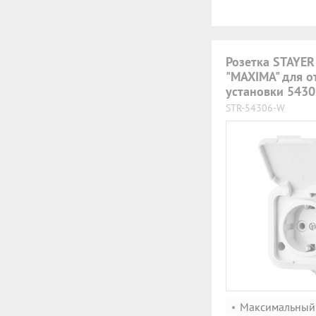
Розетка STAYER
"MAXIMA" для о
установки 543
STR-54306-W
Максимальный