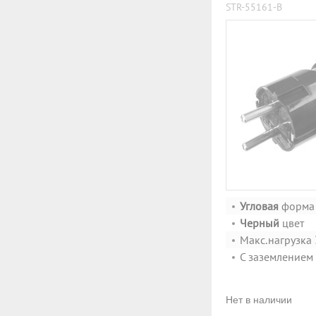
STR-55161-B
Угловая
форма
Черный
цвет
Макс.нагрузка
С заземлением
Нет в наличии