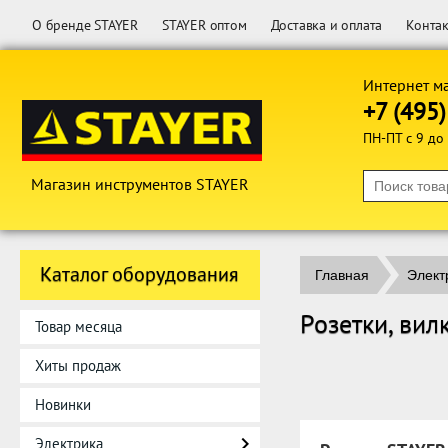
О бренде STAYER
STAYER оптом
Доставка и оплата
Конта
Интернет м
+7 (495
ПН-ПТ с 9 до
Магазин инструментов STAYER
Каталог оборудования
Главная
Элект
Розетки, вил
Товар месяца
Хиты продаж
Новинки
Электрика