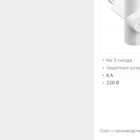
На 3 гнезда
Защитные што
6 А
220 В
Снят с производст