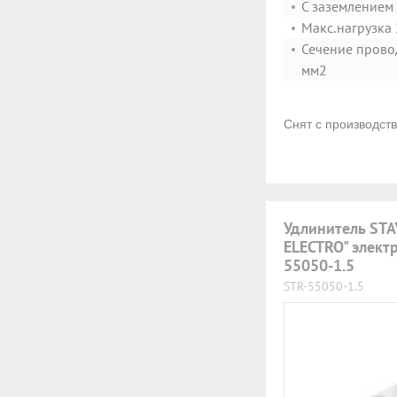
С заземлением
Макс.нагрузка 
Сечение прово
мм2
Снят с производст
Удлинитель STA
ELECTRO" элект
55050-1.5
STR-55050-1.5