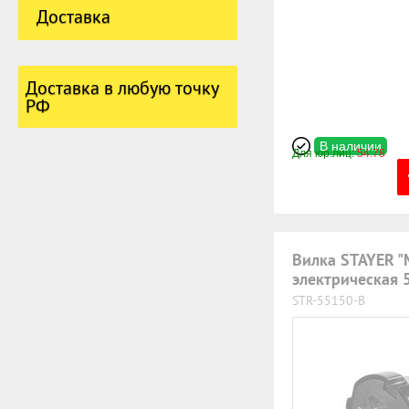
Доставка
Доставка в любую точку
РФ
В наличии
Для юр.лиц:
54.78
Вилка STAYER "
электрическая 
STR-55150-B