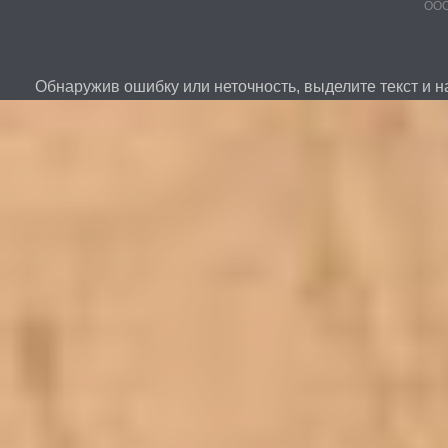
ООО
Обнаружив ошибку или неточность, выделите текст и на