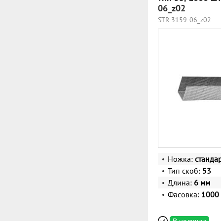
06_z02
STR-3159-06_z02
Ножка:
станда
Тип скоб:
53
Длина:
6 мм
Фасовка:
1000 