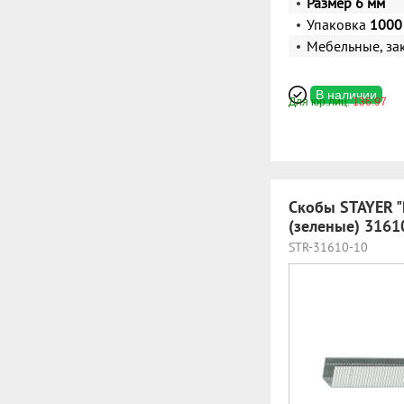
Размер 6 мм
Упаковка
1000 
Мебельные, за
В наличии
Для юр.лиц:
136.97
Скобы STAYER "
(зеленые) 3161
STR-31610-10