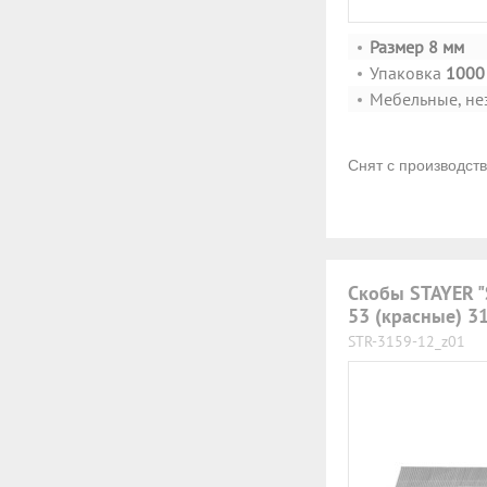
Размер 8 мм
Упаковка
1000 
Мебельные, не
Снят с производст
Скобы STAYER 
53 (красные) 3
STR-3159-12_z01