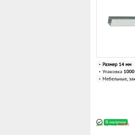
Размер 14 мм
Упаковка
1000 
Мебельные, за
В наличии
Для юр.лиц:
188.95