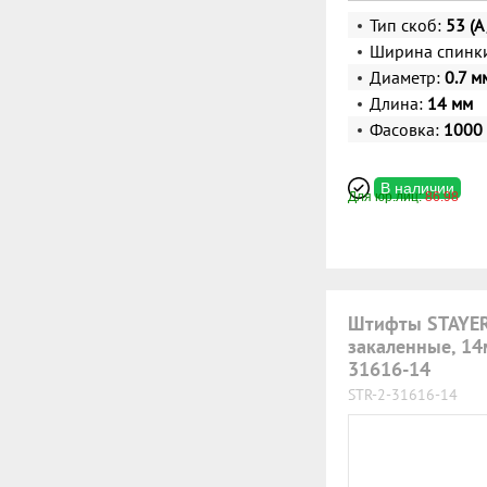
Тип скоб:
53 (A 
Ширина спинк
Диаметр:
0.7 м
Длина:
14 мм
Фасовка:
1000 
В наличии
Для юр.лиц:
86.98
Штифты STAYER 
закаленные, 14
31616-14
STR-2-31616-14