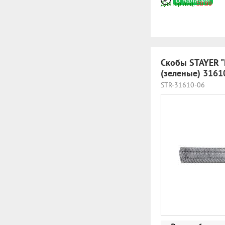
В наличии
Для юр.лиц:
50.99
Скобы STAYER "
(зеленые) 3161
STR-31610-06