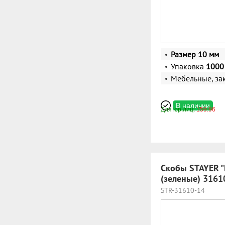
Размер 10 мм
Упаковка
1000 
Мебельные, за
В наличии
Для юр.лиц:
159.96
Скобы STAYER "
(зеленые) 3161
STR-31610-14