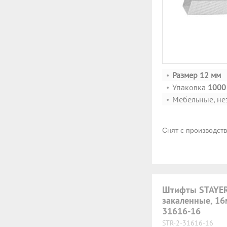
Размер 12 мм
Упаковка
1000 
Мебельные, не
Снят с производст
Штифты STAYER 
закаленные, 16
31616-16
STR-2-31616-16