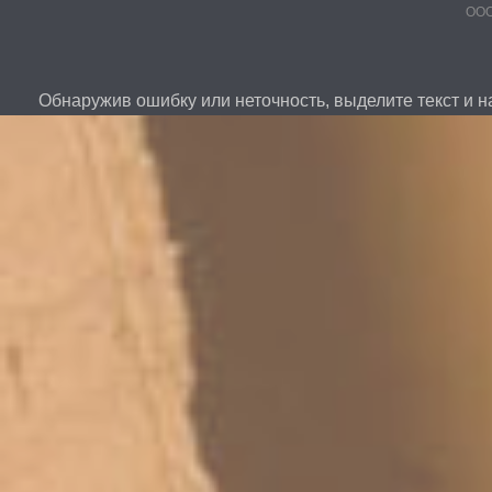
ООО
Обнаружив ошибку или неточность, выделите текст и на