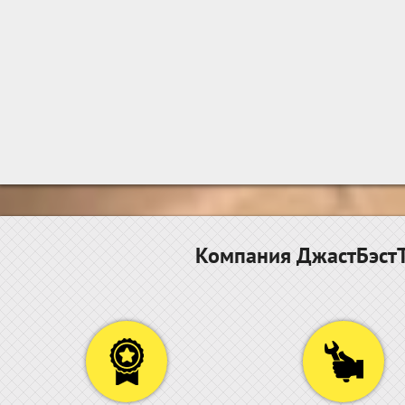
Компания ДжастБэстТ