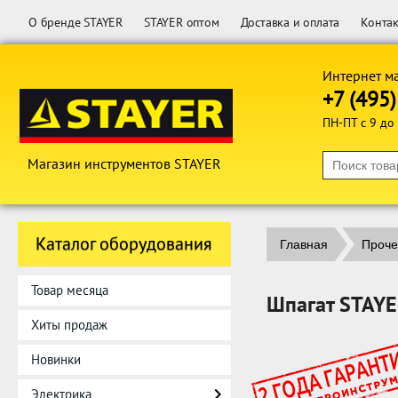
О бренде STAYER
STAYER оптом
Доставка и оплата
Конта
Интернет м
+7 (495
ПН-ПТ с 9 до
Магазин инструментов STAYER
Каталог оборудования
Главная
Проче
Товар месяца
Шпагат STAY
Хиты продаж
Новинки
Электрика