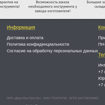
арантия на
Возможность заказа
Большие з
нструмента!
необходимого инструмента у
склад
завода-изготовителя!
Информация
Ко
Доставка и оплата
Пр
Политика конфиденциальности
ПН-
Согласие на обработку персональных данных
Те
Инт
+7 
Юр
+7 
ООО «ДжастБэстТулс.Ру» · ИНН 7724376794 · ОГРН 1167746744802