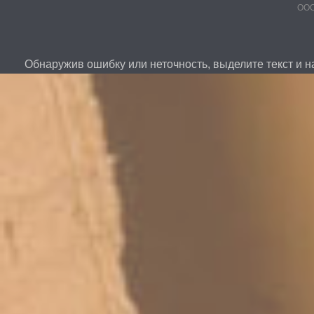
ООО
Обнаружив ошибку или неточность, выделите текст и на