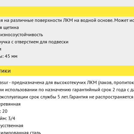
я на различные поверхности ЛКМ на водной основе. Может ис
я щетина
износоустойчивость
учка с отверстием для подвески
м
ы:
45
мм
тики
asur - предназначена для высокотекучих ЛКМ (лаков, пропиток, м
ри использовании по назначению гарантийный срок 2 года с 
эксплуатации срок службы 5 лет. Гарантия не распространяется
еревянная
: 20
йм: 3/4
усственная
килированная сталь