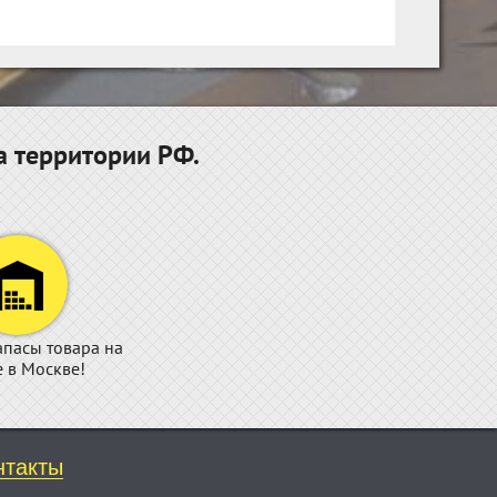
а территории РФ.
апасы товара на
е в Москве!
нтакты