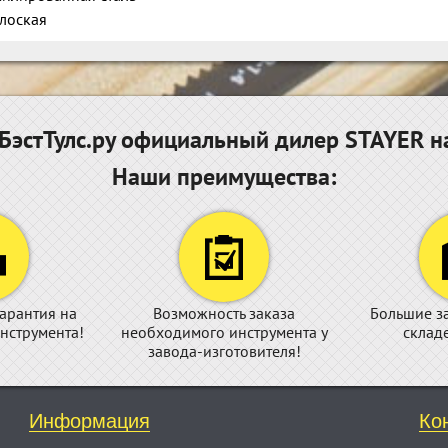
плоская
эстТулс.ру официальный дилер STAYER н
Наши преимущества:
арантия на
Возможность заказа
Большие з
нструмента!
необходимого инструмента у
склад
завода-изготовителя!
Информация
Ко