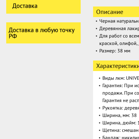
Доставка
Описание
Черная натуральн
Деревянная лакир
Доставка в любую точку
РФ
Для работ со все
краской, олифой,
Размер:
38
мм
Характеристик
Виды лкм: UNIV
Гарантия: При и
продажи. При со
Гарантия не рас
Рукоятка: дерев
Ширина, мм: 38
Ширина, дюйм: 
Щетина: смешан
Бандаж: никили