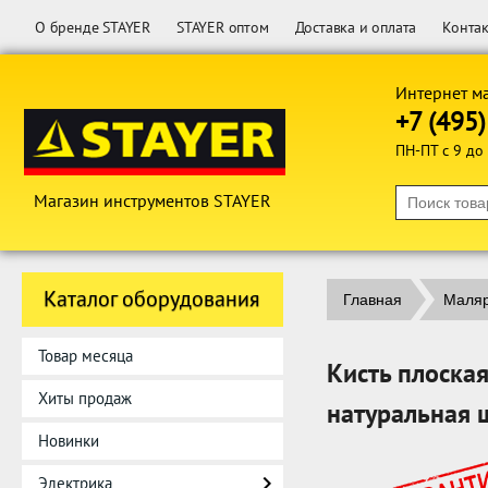
О бренде STAYER
STAYER оптом
Доставка и оплата
Конта
Интернет м
+7 (495
ПН-ПТ с 9 до
Магазин инструментов STAYER
Каталог оборудования
Главная
Маляр
Товар месяца
Кисть плоска
Хиты продаж
натуральная 
Новинки
Электрика