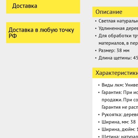
Доставка
Описание
Светлая натураль
Удлиненная дерев
Доставка в любую точку
РФ
Для обработки т
материалов, в пе
Размер:
38
мм
Длина щетины:
4
Характеристик
Виды лкм: Униве
Гарантия: При и
продажи. При со
Гарантия не рас
Рукоятка: дерев
Ширина, мм: 38
Ширина, дюйм: 
Щетина: натура