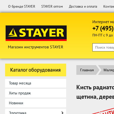
О бренде STAYER
STAYER оптом
Доставка и оплата
Конта
Интернет м
+7 (495
ПН-ПТ с 9 до
Магазин инструментов STAYER
Каталог оборудования
Главная
Маляр
Товар месяца
Кисть радиато
Хиты продаж
щетина, дере
Новинки
Электрика