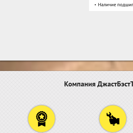
Наличие подшип
Компания ДжастБэстТ