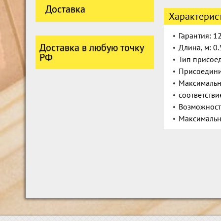
Доставка
Характерис
Гарантия: 1
Доставка в любую точку
Длина, м: 0.
РФ
Тип присоед
Присоедини
Максимально
соответстви
Возможност
Максимальна