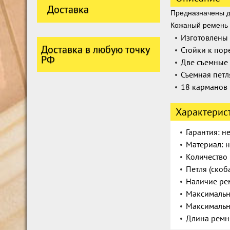
Доставка
Предназначены д
Кожаный ремень 
Изготовлены
Доставка в любую точку
Стойки к пор
РФ
Две съемные
Съемная петл
18 карманов
Характерис
Гарантия: не
Материал: 
Количество 
Петля (скоб
Наличие ре
Максимальны
Максимальны
Длина ремня