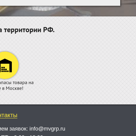
а территории РФ.
апасы товара на
е в Москве!
нтакты
ием заявок:
info@mvgrp.ru