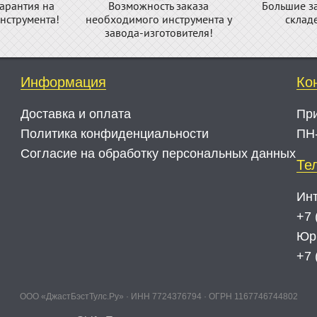
арантия на
Возможность заказа
Большие з
нструмента!
необходимого инструмента у
склад
завода-изготовителя!
Информация
Ко
Доставка и оплата
Пр
Политика конфиденциальности
ПН-
Согласие на обработку персональных данных
Те
Инт
+7 
Юр
+7 
ООО «ДжастБэстТулс.Ру» · ИНН 7724376794 · ОГРН 1167746744802