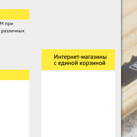
ШМ при
, различных
Интернет-магазины
с единой корзиной