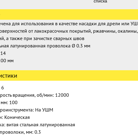
списка
е
чена для использования в качестве насадки для дрели или У
поверхностей от лакокрасочных покрытий, ржавчины, окалины
ий, а также при зачистке сварных швов
льная латунированная проволока Ø 0.3 мм
М14
100 мм
истики
 6
орость вращения, об/мин: 12000
 мм: 100
троинструмента: На УШМ
и: Коническая
а: витая стальная латунированная
проволоки, мм: 0.3