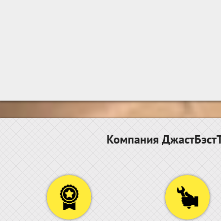
Компания ДжастБэстТ