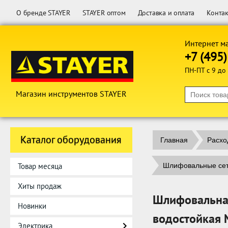
О бренде STAYER
STAYER оптом
Доставка и оплата
Конта
Интернет м
+7 (495
ПН-ПТ с 9 до
Магазин инструментов STAYER
Каталог оборудования
Главная
Расхо
Товар месяца
Шлифовальные сет
Хиты продаж
Шлифовальная
Новинки
водостойкая 
Электрика