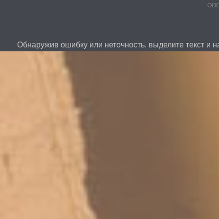
ООО
Обнаружив ошибку или неточность, выделите текст и на