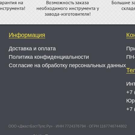
арантия на
Возможность заказа
Большие з
нструмента!
необходимого инструмента у
склад
завода-изготовителя!
Информация
Ко
Доставка и оплата
Пр
Политика конфиденциальности
ПН-
Согласие на обработку персональных данных
Те
Инт
+7 
Юр
+7 
ООО «ДжастБэстТулс.Ру» · ИНН 7724376794 · ОГРН 1167746744802