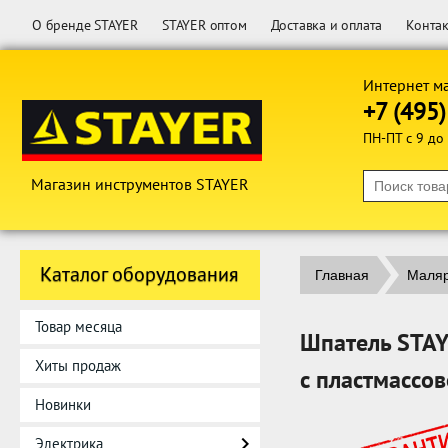
О бренде STAYER
STAYER оптом
Доставка и оплата
Конта
Интернет м
+7 (495
ПН-ПТ с 9 до
Магазин инструментов STAYER
Каталог оборудования
Главная
Маляр
Товар месяца
Шпатель STA
Хиты продаж
с пластмассо
Новинки
Электрика