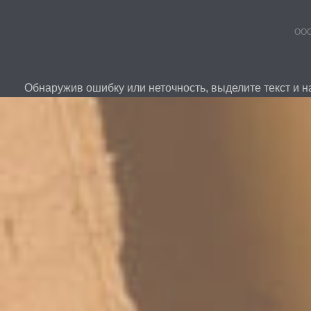
ООО
Обнаружив ошибку или неточность, выделите текст и на