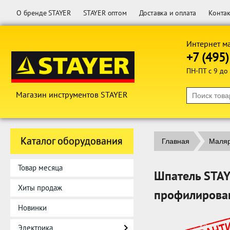
О бренде STAYER
STAYER оптом
Доставка и оплата
Конта
Интернет м
+7 (495
ПН-ПТ с 9 до
Магазин инструментов STAYER
Каталог оборудования
Главная
Маляр
Товар месяца
Шпатель STA
Хиты продаж
профилирован
Новинки
Электрика