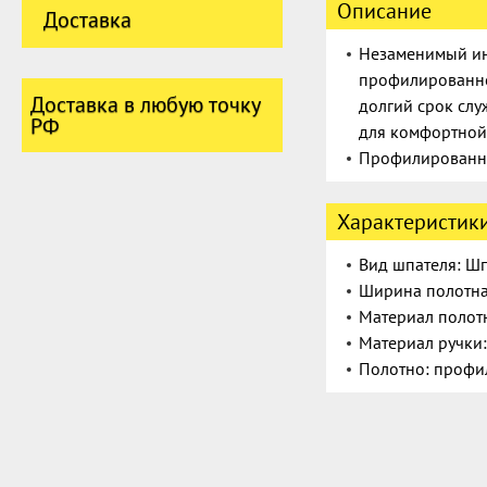
Описание
Доставка
Незаменимый ин
профилированно
Доставка в любую точку
долгий срок слу
РФ
для комфортной
Профилированно
Характеристик
Вид шпателя: Шп
Ширина полотна
Материал полот
Материал ручки
Полотно: профи