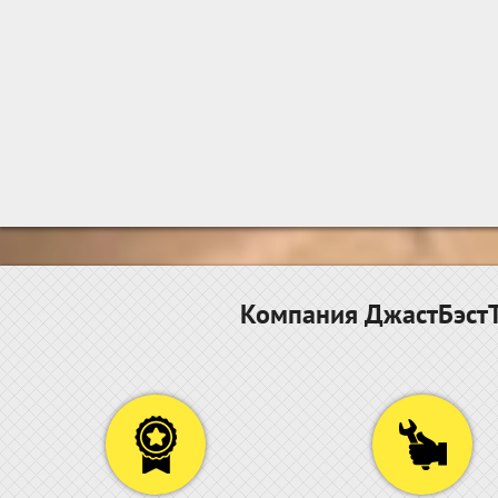
Компания ДжастБэстТ