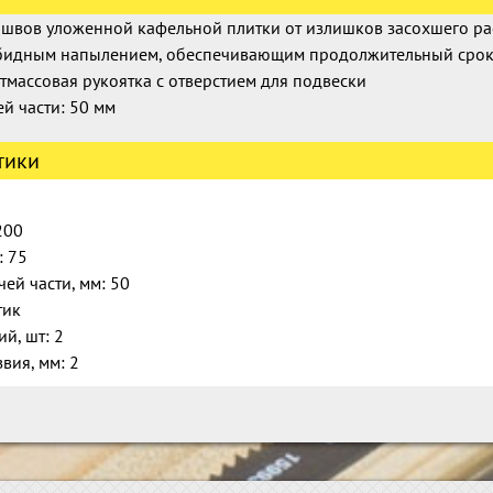
 швов уложенной кафельной плитки от излишков засохшего рас
рбидным напылением, обеспечивающим продолжительный сро
тмассовая рукоятка с отверстием для подвески
й части: 50 мм
тики
200
: 75
ей части, мм: 50
тик
ий, шт: 2
вия, мм: 2