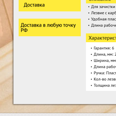
Доставка
Для зачистки
Лезвие с ка
Удобная плас
Доставка в любую точку
Длина рабоче
РФ
Характерис
Гарантия: 6
Длина, мм: 
Ширина, мм
Длина рабоч
Ручка: Плас
Кол-во лезв
Толщина лез