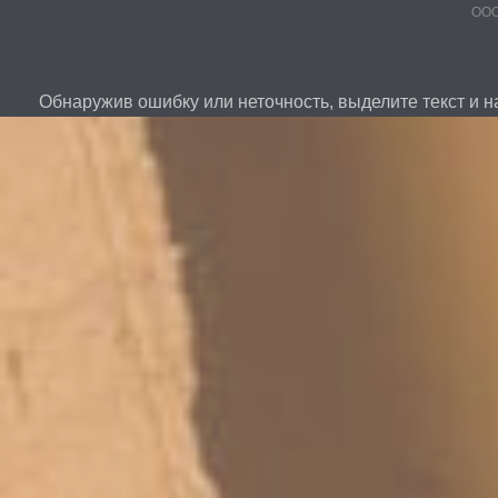
ООО
Обнаружив ошибку или неточность, выделите текст и на