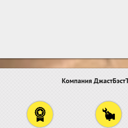
Компания ДжастБэстТ