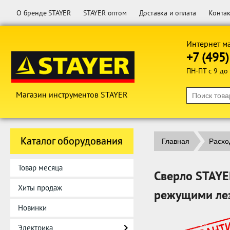
О бренде STAYER
STAYER оптом
Доставка и оплата
Конта
Интернет м
+7 (495
ПН-ПТ с 9 до
Магазин инструментов STAYER
Каталог оборудования
Главная
Расхо
Товар месяца
Сверло STAYER
Хиты продаж
режущими лез
Новинки
Электрика