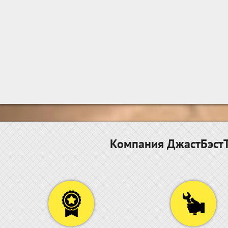
Компания ДжастБэстТ