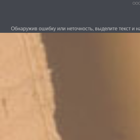
ООО
Обнаружив ошибку или неточность, выделите текст и на