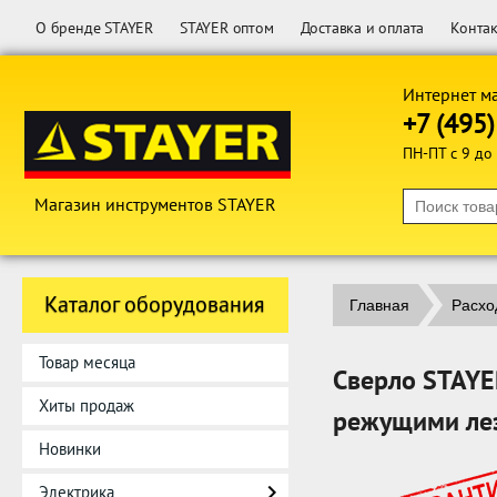
О бренде STAYER
STAYER оптом
Доставка и оплата
Конта
Интернет м
+7 (495
ПН-ПТ с 9 до
Магазин инструментов STAYER
Каталог оборудования
Главная
Расхо
Товар месяца
Сверло STAYER
Хиты продаж
режущими лез
Новинки
Электрика