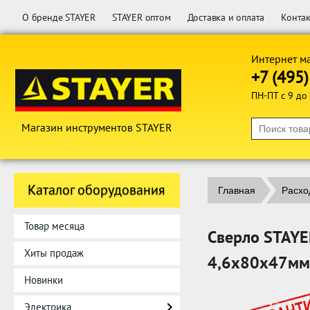
О бренде STAYER
STAYER оптом
Доставка и оплата
Конта
Интернет м
+7 (495
ПН-ПТ с 9 до
Магазин инструментов STAYER
Каталог оборудования
Главная
Расхо
Товар месяца
Сверло STAYER
Хиты продаж
4,6х80х47мм
Новинки
Электрика