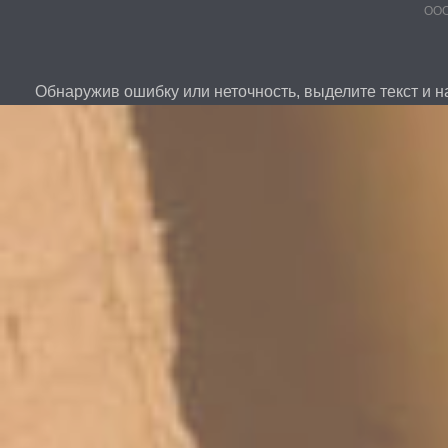
ООО
Обнаружив ошибку или неточность, выделите текст и на