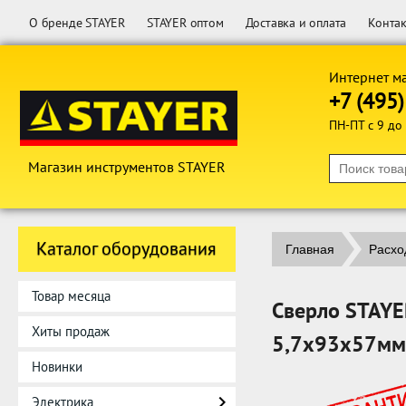
О бренде STAYER
STAYER оптом
Доставка и оплата
Конта
Интернет м
+7 (495
ПН-ПТ с 9 до
Магазин инструментов STAYER
Каталог оборудования
Главная
Расхо
Товар месяца
Сверло STAYER
Хиты продаж
5,7х93х57мм
Новинки
Электрика