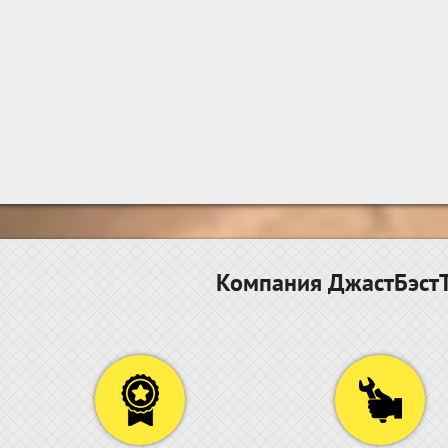
Компания ДжастБэстТ