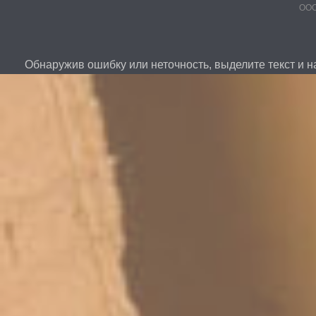
ООО
Обнаружив ошибку или неточность, выделите текст и на