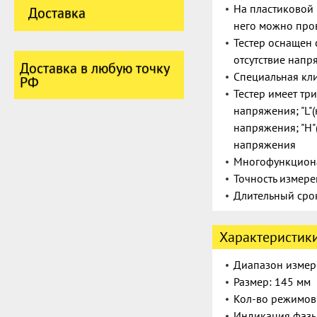
На пластиковой
Доставка
него можно пров
Тестер оснащен 
отсутствие напр
Доставка в любую точку
Специальная кл
РФ
Тестер имеет тр
напряжения; "L"
напряжения; "H"
напряжения
Многофункцион
Точность измер
Длительный сро
Характеристик
Диапазон измер
Размер: 145 мм
Кол-во режимов
Индикация фазы